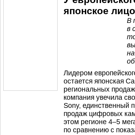
японское лиц
В 
в 
то
вы
на
об
Лидером европейског
остается японская Ca
региональных продаж 
компания увечила сво
Sony, единственный п
продаж цифровых кам
этом регионе 4–5 мег
по сравнению с показ