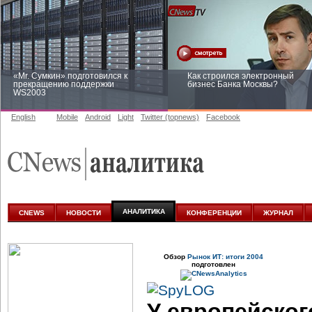
«Mr. Сумкин» подготовился к
Как строился электронный
прекращению поддержки
бизнес Банка Москвы?
WS2003
English
Mobile
Android
Light
Twitter (topnews)
Facebook
Заоблачная оптимизация: как
Рейтинг CNewsInfrastructure 20
Faberlic изменил подход к
приглашаем участвовать
аналитике
АНАЛИТИКА
CNEWS
НОВОСТИ
КОНФЕРЕНЦИИ
ЖУРНАЛ
Обзор
Рынок ИТ: итоги 2004
подготовлен
У европейско