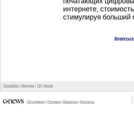
печатающих цифровые
интернете, стоимость
стимулируя больший 
Вернуться
Техноблог
|
Форумы
|
ТВ
|
Архив
Об издании
|
Реклама
|
Вакансии
|
Контакты