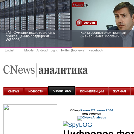
«Mr. Сумкин» подготовился к
Как строился электронный
прекращению поддержки
бизнес Банка Москвы?
WS2003
English
Mobile
Android
Light
Twitter (topnews)
Facebook
Заоблачная оптимизация: как
Рейтинг CNewsInfrastructure 20
Faberlic изменил подход к
приглашаем участвовать
аналитике
АНАЛИТИКА
CNEWS
НОВОСТИ
КОНФЕРЕНЦИИ
ЖУРНАЛ
Обзор
Рынок ИТ: итоги 2004
подготовлен
Цифровое фот