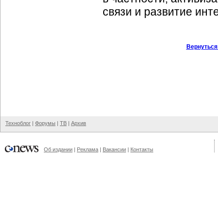
связи и развитие
инт
Вернуться
Техноблог
|
Форумы
|
ТВ
|
Архив
Об издании
|
Реклама
|
Вакансии
|
Контакты