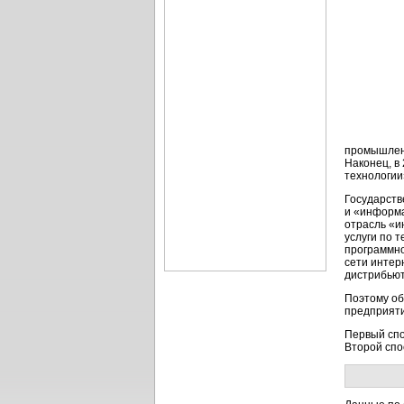
промышленн
Наконец, в
технологии
Государств
и
«информа
отрасль
«и
услуги по 
программно
сети интер
дистрибьют
Поэтому об
предприят
Первый спо
Второй спо