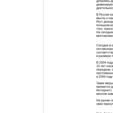
добились д
доминируют
деятельнос
В России и
мысль о на
Рост доход
большом ко
того, гори
На сегодня
монтирован
Сегодня в 
оптоволоко
соответств
в размере 
В 2004 год
10 лет наз
передачи, 
протяженно
в 2000 год
Такие меры
являются д
Интернет).
многом зави
На рынке с
свое прису