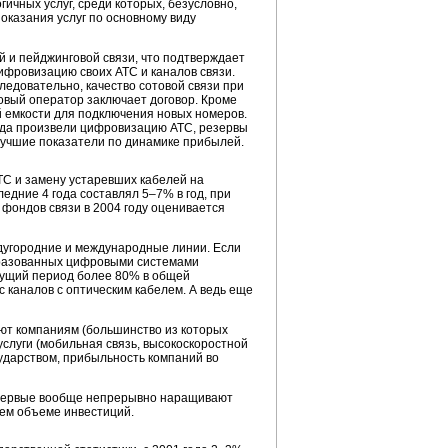
ичных услуг, среди которых, безусловно,
оказания услуг по основному виду
ой и пейджинговой связи, что подтверждает
ифровизацию своих АТС и каналов связи.
ледовательно, качество сотовой связи при
овый оператор заключает договор. Кроме
й емкости для подключения новых номеров.
года произвели цифровизацию АТС, резервы
учшие показатели по динамике прибылей.
ТС и замену устаревших кабелей на
едние 4 года составлял 5–7% в год, при
фондов связи в 2004 году оценивается
дугородние и международные линии. Если
образованных цифровыми системами
екущий период более 80% в общей
 каналов с оптическим кабелем. А ведь еще
яют компаниям (большинство из которых
слуги (мобильная связь, высокоскоростной
ударством, прибыльность компаний во
. Первые вообще непрерывно наращивают
щем объеме инвестиций.