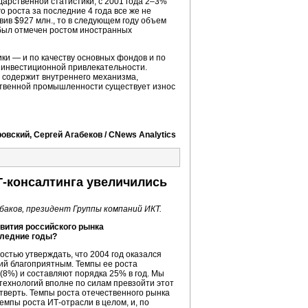
арственной статистики, с 2001 года 2–3%
 роста за последние 4 года все же не
вив $927 млн., то в следующем году объем
был отмечен ростом иностранных
ки — и по качеству основных фондов и по
о инвестиционной привлекательности.
е содержит внутреннего механизма,
ественной промышленности существует износ
вский, Сергей Агабеков / CNews Analytics
Т-консалтинга
увеличились
аков, президент Группы компаний ИКТ.
вития российского рынка
следние годы?
остью утверждать, что 2004 год оказался
ий благоприятным. Темпы ее роста
8%) и составляют порядка 25% в год. Мы
 технологий вполне по силам превзойти этот
тверть. Темпы роста отечественного рынка
темпы роста
ИТ-отрасли
в целом, и, по