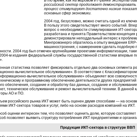
В то время, как на мировом ИТ-рынке эксперты д
российский сектор продолжает демонстрировать 
процесс стимулируют достаточно низкие показа
основных сфер экономики.
2004 год, безусловно, можно считать одной из ключе
В пользу этого свидетельствует много событий. Впе
вопрос о необходимости стимулирования
ИТ-сектор
разработана и принята Правительством концепция 
демонстрировали неподдельный интерес к проблема
Минпромэнерго обратилось к опыту внедрения
ERP-
машиностроения, с намерением сделать подобную п
ости. 2004 год был отмечен крупнейшими проектами информатизации, такими
2004-м
издания федеральной службы государственной статистики впервые
».
енная статистика позволяет фиксировать отдельно два основных сегмента р
ционно-вычислительное
обслуживание». В соответствии с Классификатором
нформационно-вычислительное
обслуживание» объединяет всю совокупност
техническому и программному обеспечению деятельности других предприятий 
го обеспечения, создание и обработку баз данных, создание и обслуживание
нет, техническое обслуживание и ремонт вычислительной техники. В данной
оры АО и ПО.
ъем российского рынка ИКТ может быть оценен двумя способами — на осно
иями
ИКТ-сектора
товаров и услуг, либо на основе расходов компаний на ИКТ.
соб оценки интересен тем, что позволяет оценить долю, которую составляе
соб позволяет выявить структуру потребления ИКТ предприятиями и организ
Продукция
ИКТ-сектора
в структуре ВВП