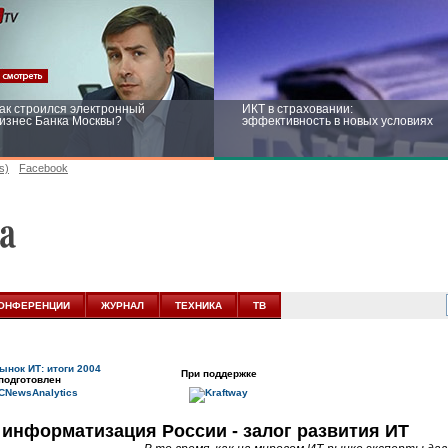
ак строился электронный
ИКТ в страховании:
изнес Банка Москвы?
эффективность в новых условиях
s)
Facebook
ейтинг CNewsInfrastructure 2015:
Информационная безопасность
риглашаем участвовать
бизнеса и госструктур: развитие в
новых условиях
ОНФЕРЕНЦИИ
ЖУРНАЛ
ТЕХНИКА
ТВ
ынок ИТ: итоги 2004
При поддержке
подготовлен
 информатизация России - залог развития ИТ