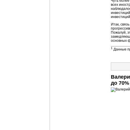
Чуть более
всех иност
наблюдалос
инвестиций 
инвестиций
Итак, связ
прогрессив
Пожалуй, э
замедляюще
основных ф
1
Данные пр
Валери
до 70%