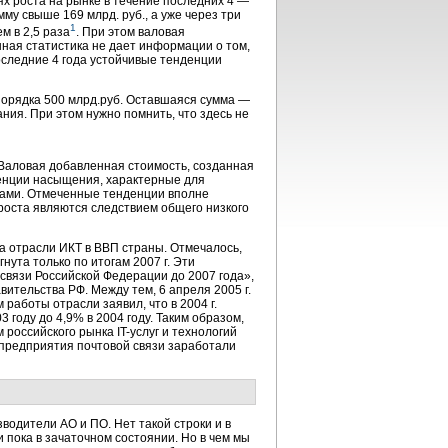
х роста на рынке в течение последних 4 —
мму свыше 169 млрд. руб., а уже через три
1
м в 2,5 раза
. При этом валовая
нная статистика не дает информации о том,
оследние 4 года устойчивые тенденции
 порядка 500 млрд.руб. Оставшаяся сумма —
ния. При этом нужно помнить, что здесь не
Валовая добавленная стоимость, созданная
нденции насыщения, характерные для
пами. Отмеченные тенденции вполне
роста являются следствием общего низкого
а отрасли ИКТ в ВВП страны. Отмечалось,
игнута только по итогам 2007 г. Эти
связи Российской Федерации до 2007 года»,
вительства РФ. Между тем, 6 апреля 2005 г.
работы отрасли заявил, что в 2004 г.
году до 4,9% в 2004 году. Таким образом,
м российского рынка
IT-услуг
и технологий
 предприятия почтовой связи заработали
водители АО и ПО. Нет такой строки и в
ии пока в зачаточном состоянии. Но в чем мы