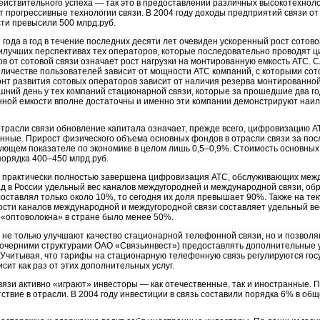
ействительного успеха — так это в предоставлении различных высокотехнолог
 прогрессивные технологии связи. В 2004 году доходы предприятий связи от 
ти превысили 500 млрд.руб.
з года в год в течение последних десяти лет очевиден ускоренный рост сотов
илучших перспективах тех операторов, которые последовательно проводят ц
ов от сотовой связи означает рост нагрузки на монтированную емкость АТС. С
личестве пользователей зависит от мощности АТС компаний, с которыми сот
зонт развития сотовых операторов зависит от наличия резерва монтированно
шний день у тех компаний стационарной связи, которые за прошедшие два 
ной емкости вполне достаточны и именно эти компании демонстрируют наил
отрасли связи обновление капитала означает, прежде всего, цифровизацию А
нные. Прирост физического объема основных фондов в отрасли связи за посл
ующем показателе по экономике в целом лишь 0,5–0,9%. Стоимость основных 
порядка 400–450 млрд.руб.
у практически полностью завершена цифровизация АТС, обслуживающих меж
ад в России удельный вес каналов междугородней и международной связи, 
составлял только около 10%, то сегодня их доля превышает 90%. Также на т
сти каналов международной и междугородной связи составляет удельный вес
у «оптоволокна» в стране было менее 50%.
 не только улучшают качество стационарной телефонной связи, но и позвол
очерними структурами ОАО «Связьинвест») предоставлять дополнительные у
 Учитывая, что тарифы на стационарную телефонную связь регулируются гос
сит как раз от этих дополнительных услуг.
вязи активно «играют» инвесторы — как отечественные, так и иностранные
тствие в отрасли. В 2004 году инвестиции в связь составили порядка 6% в об