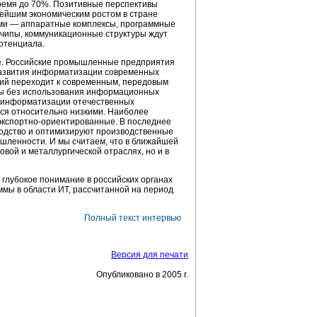
ремя до 70%. Позитивные перспективы
нейшим экономическим ростом в стране
ми — аппаратные комплексы, программные
чипы, коммуникационные структуры ждут
отенциала.
ие. Российские промышленные предприятия
развития информатизации современных
ий переходит к современным, передовым
ны без использования информационных
ь информатизации отечественных
ся относительно низкими. Наиболее
экспортно-ориентированные.
В последнее
одство и оптимизируют производственные
ленности. И мы считаем, что в ближайшей
овой и металлургической отраслях, но и в
 глубокое понимание в российских органах
ммы в области ИТ, рассчитанной на период
Полный текст интервью
Версия для печати
Опубликовано в 2005 г.