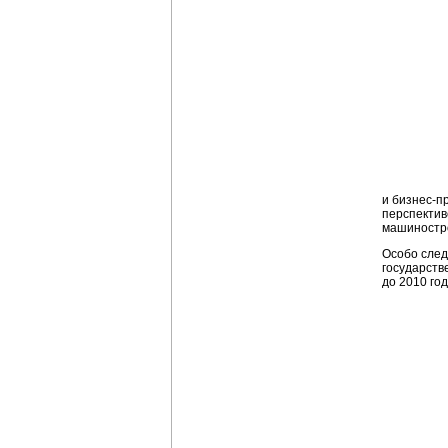
и
бизнес-п
перспекти
машиностро
Особо след
государств
до 2010 го