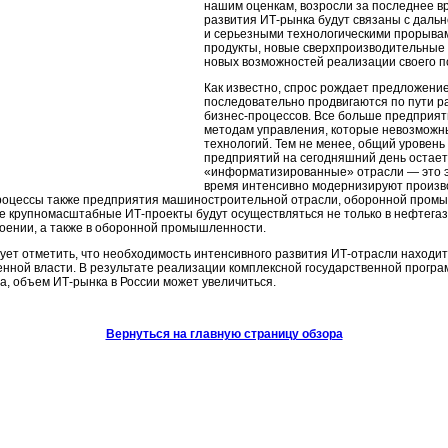
нашим оценкам, возросли за последнее в
развития
ИТ-рынка
будут связаны с даль
и серьезными технологическими прорыва
продукты, новые сверхпроизводительные 
новых возможностей реализации своего п
Как известно, спрос рождает предложен
последовательно продвигаются по пути 
бизнес-процессов.
Все больше предприят
методам управления, которые невозмож
технологий. Тем не менее, общий уровен
предприятий на сегодняшний день остает
«информатизированные» отрасли — это
время интенсивно модернизируют произв
роцессы
также предприятия машиностроительной отрасли, оборонной промыш
ве крупномасштабные
ИТ-проекты
будут осуществляться не только в нефтегаз
ении, а также в оборонной промышленности.
ует отметить, что необходимость интенсивного развития
ИТ-отрасли
находит
енной власти. В результате реализации комплексной государственной програ
да, объем
ИТ-рынка
в России может увеличиться.
Вернуться на главную страницу обзора