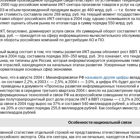
объемам производимой продукции свидетельствуют об устойчивых тенденция
 в 2000 году российские компании
ИКТ-сектора
произвели товаров и услуг на су
03-м
объем произведенной продукции вырос до 460 млрд. руб. — т.е. более че
я стоимость составила около 268 млрд. руб. На текущий момент государстве
ставил оборот российского
ИКТ-сектора
в 2004 году, однако сложившиеся за п
оляют оценить объем рынка по итогам года в сумму порядка 550 млрд. руб.
ИКТ, безусловно, доминируют услуги связи. Их суммарный оборот составляет
лрд. руб. — приходится на сферу
информационно-вычислительного
обслужива
я обороты российских компаний по дистрибуции АО и ПО.
ный вывод состоит в том, что темпы развития
ИКТ-рынка
обгоняют рост ВВП. 
ром
в 2004 году, составила порядка 300–350 млрд. руб. Это означает, что те
ынка, не типичны для России, которая информатизируется ускоренными тем
я отраслей, находящихся на начальных этапах развития. Ускоренные темпы 
орматизации основных сфер экономики.
ьно, что в августе 2004 г. Мининформсвязи РФ
называло другие цифры
вклад
г. он составил 2,2%, в 2003 г. — 2,5%, в 2004 г. — 3,0%, а цифра 4% будет дост
 приведены в документе «Прогнозы развития информационных технологий и 
нистерство в середине третьего квартала 2004 г. внесло на рассмотрение пра
формационных технологий и связи РФ на всероссийском совещании по итогам 
ан полуторапроцентный рост доли отрасли ИКТ в ВВП страны — с 3,2% в 2003 
а связи в 2004 году вырос на 37% и составил 540 миллиардов рублей, а объе
 на 20% и составил порядка 255,6 миллиардов рублей. Как сообщил министр,
 миллиардов рублей.
Особенности национальной связи
твенной статистике отдельной строкой не представлены отечественные произ
оссийского экспорта. Оба эти сектора, как это ни печально, находятся в Росс