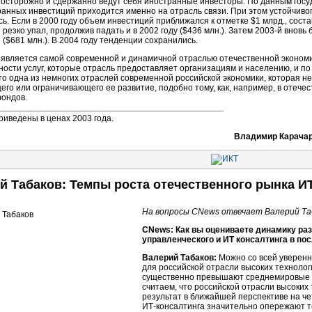
 осторожно и сдержанно ведут себя иностранные инвесторы. По данным госуд
ранных инвестиций приходится именно на отрасль связи. При этом устойчивого
ь. Если в 2000 году объем инвестиций приближался к отметке $1 млрд., соста
резко упал, продолжив падать и в 2002 году ($436 млн.). Затем
2003-й
вновь 
 ($681 млн.). В 2004 году тенденции сохранились.
ь является самой современной и динамичной отраслью отечественной экономи
ности услуг, которые отрасль предоставляет организациям и населению, и п
то одна из немногих отраслей современной российской экономики, которая н
го или ограничивающего ее развитие, подобно тому, как, например, в отеч
ондов.
иведены в ценах 2003 года.
Владимир Карачаро
й Табаков: Темпы роста отечественного рынка
И
На вопросы CNews отвечает Валерий Таб
CNews: Как вы оцениваете динамику раз
управленческого и ИТ консалтинга в по
Валерий Табаков:
Можно со всей уверенн
для российской отрасли высоких технолог
существенно превышают среднемировые (
считаем, что российской отрасли высоких
результат в ближайшей перспективе на че
ИТ-консалтинга
значительно опережают 