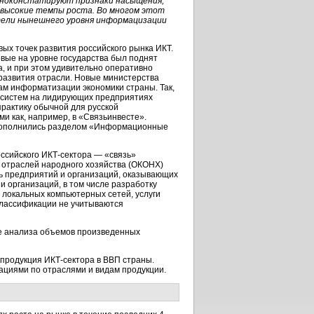
авноконстатируют признаки насыщения,
высокие темпы роста. Во многом этот
тели нынешнего уровня информацизации
вых точек развития российского рынка ИКТ.
рвые на уровне государства был поднят
а
, и при этом удивительно оперативно
развития отрасли. Новые министерства
м информатизации экономики страны. Так,
систем
на лидирующих предприятиях
рактику обычной для русской
 как, например, в «Связьинвесте».
 пополнились разделом «Информационные
оссийского
ИКТ-сектора —
«связь»
 отраслей народного хозяйства (ОКОНХ)
ь предприятий и организаций, оказывающих
и организаций, в том числе разработку
 локальных компьютерных сетей, услуги
 классификации не учитываются
ве анализа объемов произведенных
т продукция
ИКТ-сектора
в ВВП страны.
ациями по отраслями и видам продукции.