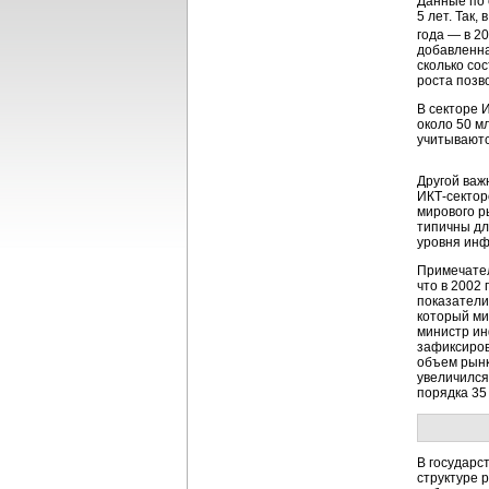
Данные по 
5 лет. Так,
года — в
20
добавленна
сколько со
роста позв
В секторе 
около 50 м
учитываютс
Другой важ
ИКТ-секто
мирового р
типичны дл
уровня инф
Примечател
что в 2002 
показатели
который ми
министр ин
зафиксиров
объем рынк
увеличился
порядка 35
В государс
структуре р