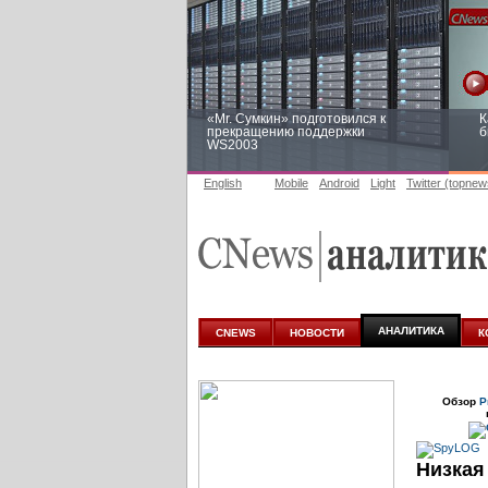
«Mr. Сумкин» подготовился к
К
прекращению поддержки
б
WS2003
English
Mobile
Android
Light
Twitter (topnew
Заоблачная оптимизация: как
Р
Faberlic изменил подход к
п
аналитике
АНАЛИТИКА
CNEWS
НОВОСТИ
К
Обзор
Р
Низкая