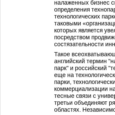
налаженных бизнес св
определения технопа
технологических парк
таковыми «организац
которых является ув
посредством продвиж
состязательности инн
Такое всеохватывающ
английский термин "н
парк" и российский "
еще на технологическ
парки, технологическ
коммерциализации на
тесные связи с унив
третьи объединяют р
областях. Независимо