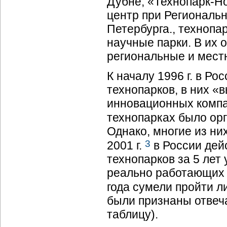
Дубне, «Технопарк-Н
центр при Региональн
Петербурга., технопа
научные парки. В их 
региональные и мест
К началу 1996 г. в Р
технопарков, в них 
инновационных компа
технопарках было ор
Однако, многие из ни
3
2001 г.
в России дей
технопарков за 5 лет
реально работающих 
года сумели пройти л
были признаны отве
таблицу).