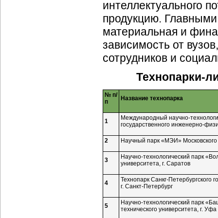
интеллектуального п
продукцию. Главными
материальная и финан
зависимость от вузо
сотрудников и социал
Технопарки-л
№ п/
Название технопарка
п
Международный
научно-технолог
1
государственного
инженерно-физи
2
Научный парк «МЭИ» Московского г
Научно-технологический
парк
«Вол
3
университета, г. Саратов
Технопарк
Санкг-Петербургского
го
4
г.
Санкт-Петербург
Научно-технологический
парк «Ба
5
технического университета, г. Уфа