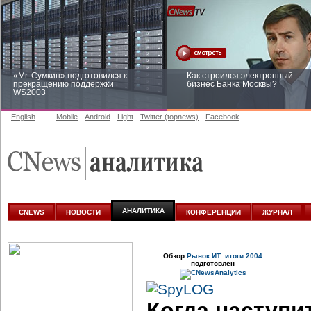
«Mr. Сумкин» подготовился к
Как строился электронный
прекращению поддержки
бизнес Банка Москвы?
WS2003
English
Mobile
Android
Light
Twitter (topnews)
Facebook
Заоблачная оптимизация: как
Рейтинг CNewsInfrastructure 20
Faberlic изменил подход к
приглашаем участвовать
аналитике
АНАЛИТИКА
CNEWS
НОВОСТИ
КОНФЕРЕНЦИИ
ЖУРНАЛ
Обзор
Рынок ИТ: итоги 2004
подготовлен
Когда наступи