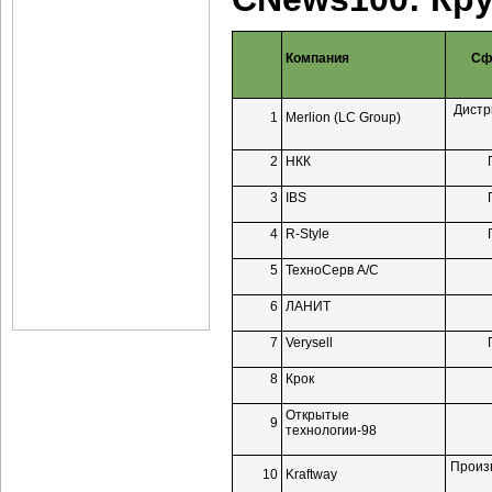
Компания
Сф
Дистр
1
Merlion (LC Group)
2
НКК
3
IBS
4
R-Style
5
ТехноСерв А/C
6
ЛАНИТ
7
Verysell
8
Крок
Открытые
9
технологии-98
Произ
10
Kraftway