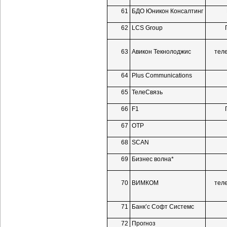
61
БДО Юникон Консалтинг
62
LCS Group
63
Авикон Текнолоджис
тел
64
Plus Communications
65
ТелеСвязь
66
F1
67
ОТР
68
SCAN
69
Бизнес волна*
70
ВИМКОМ
тел
71
Банк’с Софт Системс
72
Прогноз