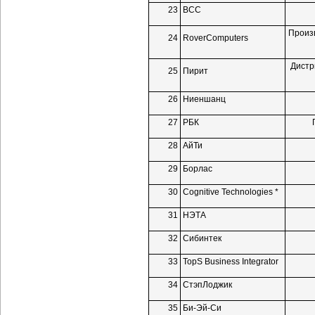
23
ВСС
Произ
24
RoverComputers
Дистр
25
Пирит
26
Ниеншанц
27
РБК
28
АйТи
29
Борлас
30
Cognitive Technologies *
31
НЭТА
32
Сибинтек
33
TopS Business Integrator
34
СтэпЛоджик
35
Би-Эй-Си