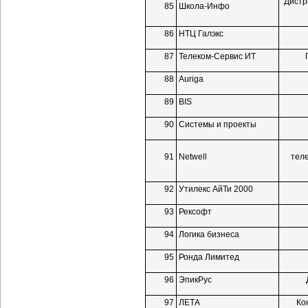
Дистр
85
Школа-Инфо
86
НТЦ Галэкс
87
Телеком-Сервис
ИТ
88
Auriga
89
BIS
90
Системы и проекты
91
Netwell
тел
92
Утилекс АйТи 2000
93
Рексофт
94
Логика бизнеса
95
Ронда Лимитед
96
ЭпикРус
97
ЛЕТА
Ко