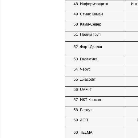
48
Информзащита
Инт
49
Стинс Коман
50
Ками-Север
51
Прайм Груп
52
Форт Диалог
53
Галактика
54
Черус
55
Диасофт
56
UAFI-T
57
ИКТ-Консалт
58
Беркут
59
АСП
60
TELMA