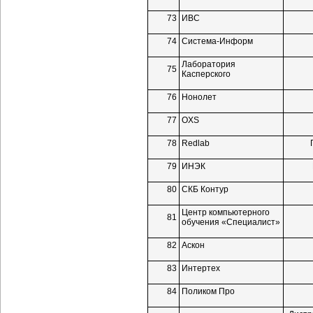
73
ИВС
74
Система-Информ
Лаборатория
75
Касперского
76
Нонолет
77
OXS
78
Redlab
79
ИНЭК
80
СКБ Контур
Центр компьютерного
81
обучения «Специалист»
82
Аскон
83
Интертех
84
Поликом Про