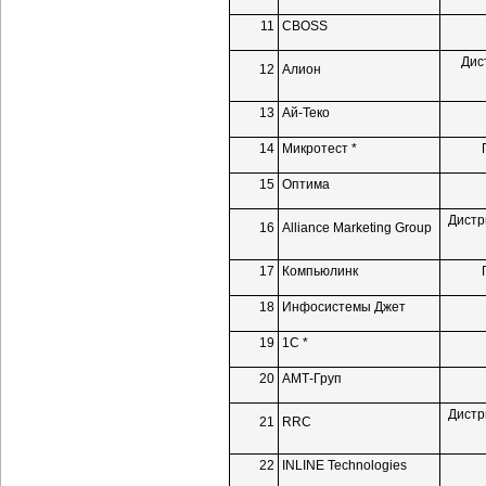
11
CBOSS
Дис
12
Алион
13
Ай-Теко
14
Микротест *
15
Оптима
Дистр
16
Alliance Marketing Group
17
Компьюлинк
18
Инфосистемы Джет
19
1С *
20
АМТ-Груп
Дистр
21
RRC
22
INLINE Technologies