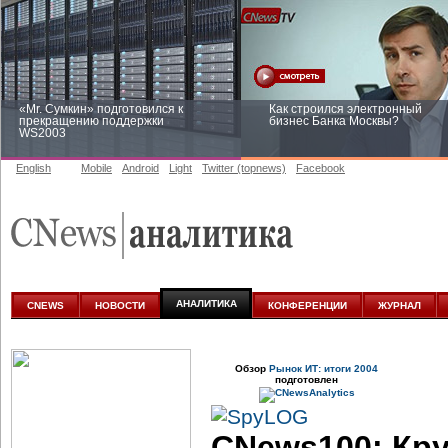
«Mr. Сумкин» подготовился к
Как строился электронный
прекращению поддержки
бизнес Банка Москвы?
WS2003
English
Mobile
Android
Light
Twitter (topnews)
Facebook
Заоблачная оптимизация: как
Рейтинг CNewsInfrastructure 20
Faberlic изменил подход к
приглашаем участвовать
аналитике
АНАЛИТИКА
CNEWS
НОВОСТИ
КОНФЕРЕНЦИИ
ЖУРНАЛ
Обзор
Рынок ИТ: итоги 2004
подготовлен
CNews100: Кр