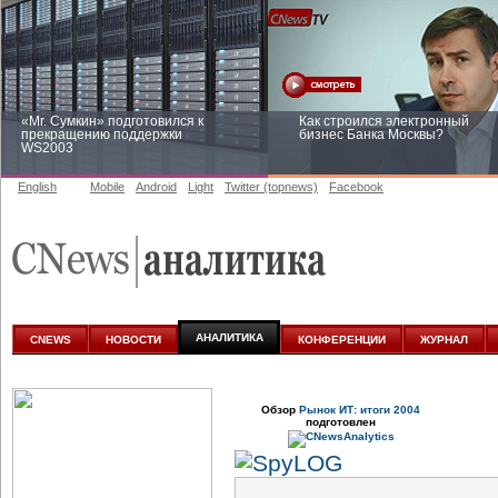
«Mr. Сумкин» подготовился к
Как строился электронный
прекращению поддержки
бизнес Банка Москвы?
WS2003
English
Mobile
Android
Light
Twitter (topnews)
Facebook
Заоблачная оптимизация: как
Рейтинг CNewsInfrastructure 20
Faberlic изменил подход к
приглашаем участвовать
аналитике
АНАЛИТИКА
CNEWS
НОВОСТИ
КОНФЕРЕНЦИИ
ЖУРНАЛ
Обзор
Рынок ИТ: итоги 2004
подготовлен