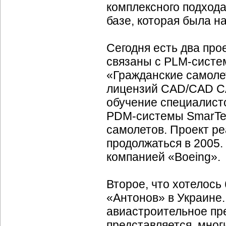
комплексного подхода
базе, которая была н
Сегодня есть два про
связаны с
PLM-систе
«Гражданские самоле
лицензий
СAD/CAD
CA
обучение специалисто
PDM-cистемы SmarTe
самолетов. Проект р
продолжаться в 2005.
компанией «Boeing».
Второе, что хотелось
«Антонов» в Украине
авиастроительное пр
представляется, мног