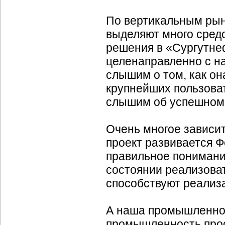
По вертикальным рын
выделяют много средс
решения в «Сургутнеф
целенаправленно с н
слышим о том, как она
крупнейших пользов
слышим об успешном
Очень многое зависи
проект развивается 
правильное понимание
состоянии реализоват
способствуют реализа
А наша промышленнос
промышленность прос