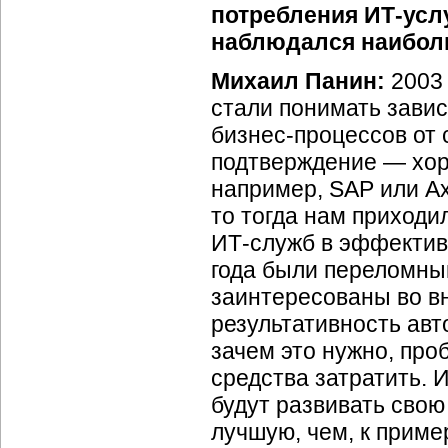
потребления
ИТ-усл
наблюдался наибол
Михаил Панин:
2003
стали понимать зави
бизнес-процессов
от 
подтверждение — хор
например, SAP или Ax
то тогда нам приходи
ИТ-служб
в эффектив
года были переломны
заинтересованы во вн
результативность авт
зачем это нужно, про
средства затратить. 
будут развивать сво
лучшую, чем, к пример