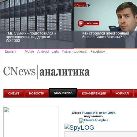
«Mr. Сумкин» подготовился к
Как строился электронный
прекращению поддержки
бизнес Банка Москвы?
WS2003
English
Mobile
Android
Light
Twitter (topnews)
Facebook
Заоблачная оптимизация: как
Рейтинг CNewsInfrastructure 20
Faberlic изменил подход к
приглашаем участвовать
аналитике
АНАЛИТИКА
CNEWS
НОВОСТИ
КОНФЕРЕНЦИИ
ЖУРНАЛ
Обзор
Рынок ИТ: итоги 2004
подготовлен