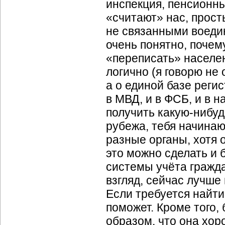
инспекция, пенсионны
«считают» нас, прост
не связанными воедин
очень понятно, почем
«переписать» населе
логично (я говорю не
а о единой базе реги
в МВД, и в ФСБ, и в на
получить какую-нибуд
рубежа, тебя начинаю
разные органы, хотя 
это можно сделать и 
системы учёта гражда
взгляд, сейчас лучше
Если требуется найти
поможет. Кроме того,
образом, что она хо