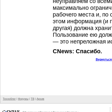
неуправляем со всем
максимально огранич
рабочего места и, по 
этом информация (и п
другая) должна храни
Пользование ею долж
— это непреложная и
CNews: Спасибо.
Вернуться
Техноблог
|
Форумы
|
ТВ
|
Архив