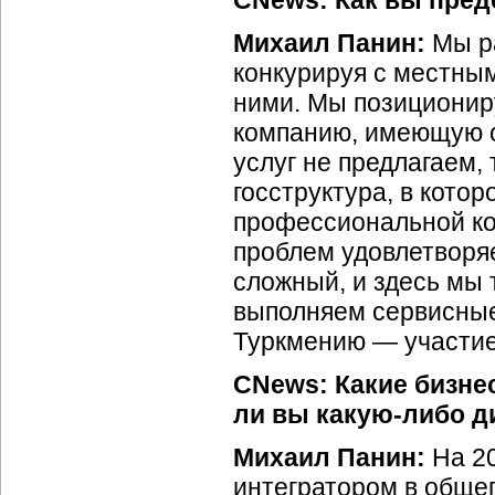
CNews: Как вы пред
Михаил Панин:
Мы р
конкурируя с местн
ними. Мы позиционир
компанию, имеющую о
услуг не предлагаем,
госструктура, в кото
профессиональной ко
проблем удовлетворяе
сложный, и здесь мы
выполняем сервисные
Туркмению — участи
CNews: Какие бизнес
ли вы какую-либо д
Михаил Панин:
На 2
интегратором в обще