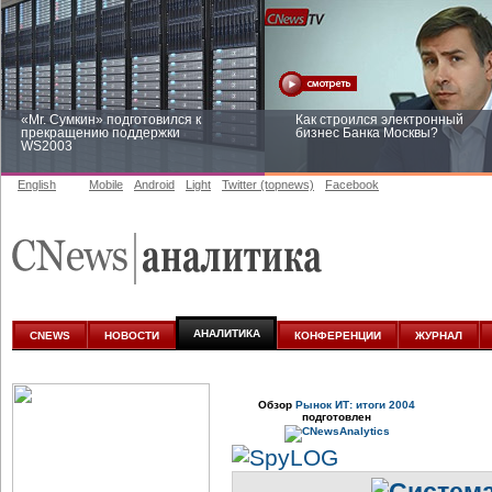
«Mr. Сумкин» подготовился к
Как строился электронный
прекращению поддержки
бизнес Банка Москвы?
WS2003
English
Mobile
Android
Light
Twitter (topnews)
Facebook
Заоблачная оптимизация: как
Рейтинг CNewsInfrastructure 20
Faberlic изменил подход к
приглашаем участвовать
аналитике
АНАЛИТИКА
CNEWS
НОВОСТИ
КОНФЕРЕНЦИИ
ЖУРНАЛ
Обзор
Рынок ИТ: итоги 2004
подготовлен