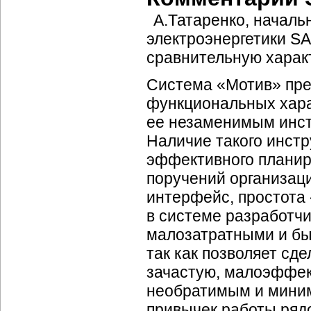
А.Татаренко, началь
электроэнергетики SAP
сравнительную харак
Система «Мотив» пре
функциональных хара
ее незаменимым инст
Наличие такого инст
эффективного планир
поручений организац
интерфейс, простота
в системе разработч
малозатратными и бы
так как позволяет сд
зачастую, малоэффек
необратимым и миним
привычек работы ряд