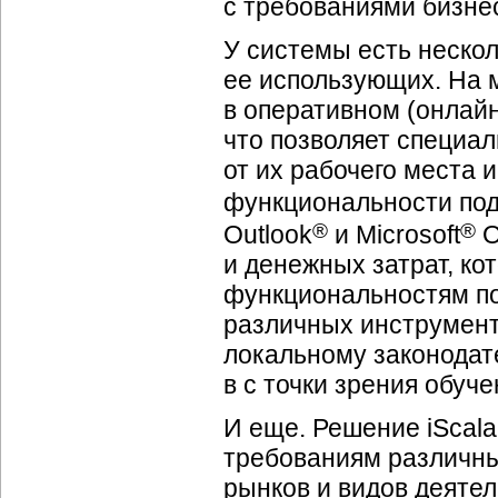
с требованиями бизне
У системы есть неско
ее использующих. На м
в оперативном (онлай
что позволяет специа
от их рабочего места и
функциональности подд
®
®
Outlook
и Microsoft
O
и денежных затрат, ко
функциональностям по
различных инструменто
локальному законодате
в с точки зрения обуче
И еще. Решение iScala
требованиям различн
рынков и видов деятел