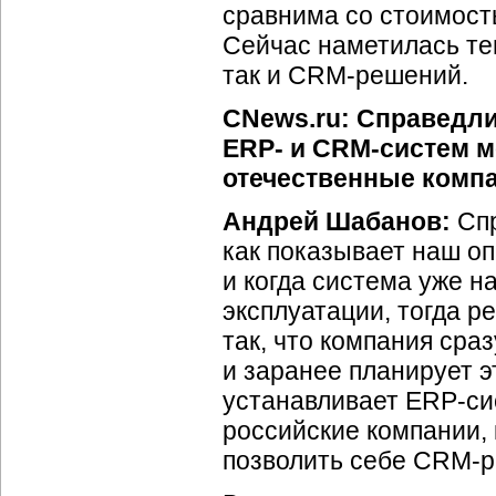
сравнима со стоимост
Сейчас наметилась те
так и CRM-решений.
CNews.ru: Справедли
ERP- и CRM-систем м
отечественные комп
Андрей Шабанов:
Спр
как показывает наш оп
и когда система уже н
эксплуатации, тогда 
так, что компания ср
и заранее планирует э
устанавливает ERP-сис
российские компании,
позволить себе CRM-р