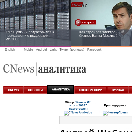
«Mr. Сумкин» подготовился к
Как строился электронный
прекращению поддержки
бизнес Банка Москвы?
WS2003
English
Mobile
Android
Light
Twitter (topnews)
Facebook
Заоблачная оптимизация: как
Рейтинг CNewsInfrastructure 20
Faberlic изменил подход к
приглашаем участвовать
аналитике
АНАЛИТИКА
CNEWS
НОВОСТИ
КОНФЕРЕНЦИИ
ЖУРНАЛ
Обзор
"Рынок ИТ:
итоги 2003"
При поддержке
подготовлен