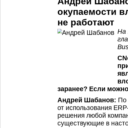
Андрей Шабано
окупаемости в
не работают
На
гла
Bus
CN
пр
яв
вл
заранее? Если можно,
Андрей Шабанов:
По 
от использования ERP
решения любой компан
существующие в насто