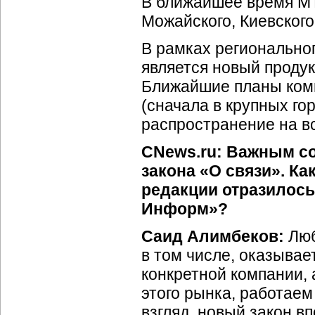
В ближайшее время М
Можайского, Киевского
В рамках регионально
является новый прод
Ближайшие планы комп
(сначала в крупных г
распространение на вс
CNews.ru: Важным со
закона «О связи». Ка
редакции отразилось
Информ»?
Саид Алимбеков:
Люб
в том числе, оказывае
конкретной компании, 
этого рынка, работаем
взгляд, новый закон в