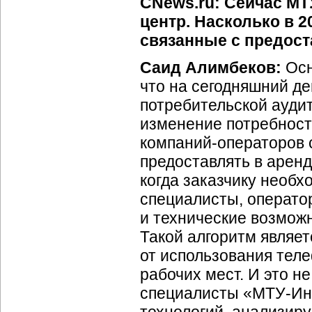
CNews.ru: Сейчас МТ
центр. Насколько в 
связанные с предост
Саид Алимбеков:
Осн
что на сегодняшний д
потребительской ауди
изменение потребносте
компаний-операторов с
предоставлять в аренд
когда заказчику необ
специалисты, операто
и технические возможн
Такой алгоритм являет
от использования тел
рабочих мест. И это н
специалисты «МТУ-Ин