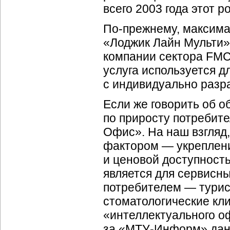
всего 2003 года этот р
По-прежнему, максимал
«Лоджик Лайн Мульти»
компании сектора FMCG
услуга используется д
с индивидуально разр
Если же говорить об о
по приросту потребите
Офис». На наш взгляд
фактором — укреплени
и ценовой доступность
является для сервисн
потребителем — турис
стоматологические кли
«интеллектуального оф
за «МТУ-Информ» данн