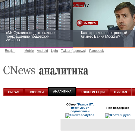
«Mr. Сумкин» подготовился к
Как строился электронный
прекращению поддержки
бизнес Банка Москвы?
WS2003
English
Mobile
Android
Light
Twitter (topnews)
Facebook
Заоблачная оптимизация: как
Рейтинг CNewsInfrastructure 20
Faberlic изменил подход к
приглашаем участвовать
аналитике
АНАЛИТИКА
CNEWS
НОВОСТИ
КОНФЕРЕНЦИИ
ЖУРНАЛ
Обзор
"Рынок ИТ:
итоги 2003"
При поддержке
подготовлен