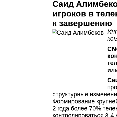
Саид Алимбеко
игроков в тел
к завершению
Ин
ко
CNe
ко
те
или
Са
про
структурные изменени
Формирование крупней
2 года более 70% тел
контролироваться 3-4