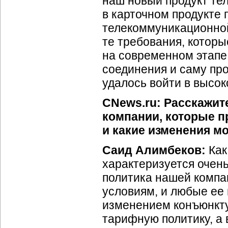
наш новый продукт те
в карточном продукте
телекоммуникационной
те требования, котор
на современном этапе
соединения и саму про
удалось войти в высо
CNews.ru: Расскажит
компании, которые пр
и какие изменения мо
Саид Алимбеков:
Как
характеризуется очен
политика нашей комп
условиям, и любые ее 
изменением конъюнкт
тарифную политику, а