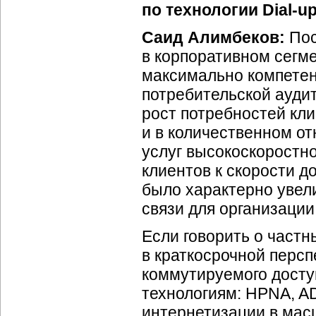
по технологии Dial-u
Саид Алимбеков:
Пос
в корпоративном сегм
максимально компетен
потребительской ауди
рост потребностей кли
и в количественном от
услуг высокоскоростн
клиентов к скорости д
было характерно увел
связи для организации
Если говорить о частн
в краткосрочной персп
коммутируемого досту
технологиям: HPNA, AD
интернетизации в мас