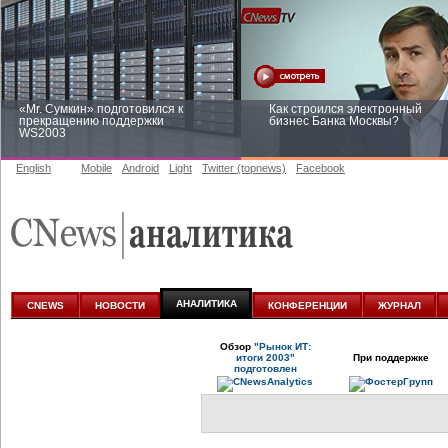
«Mr. Сумкин» подготовился к
Как строился электронный
прекращению поддержки
бизнес Банка Москвы?
WS2003
English
Mobile
Android
Light
Twitter (topnews)
Facebook
Заоблачная оптимизация: как
Рейтинг CNewsInfrastructure 20
Faberlic изменил подход к
приглашаем участвовать
аналитике
АНАЛИТИКА
CNEWS
НОВОСТИ
КОНФЕРЕНЦИИ
ЖУРНАЛ
Обзор
"Рынок ИТ:
итоги 2003"
При поддержке
подготовлен