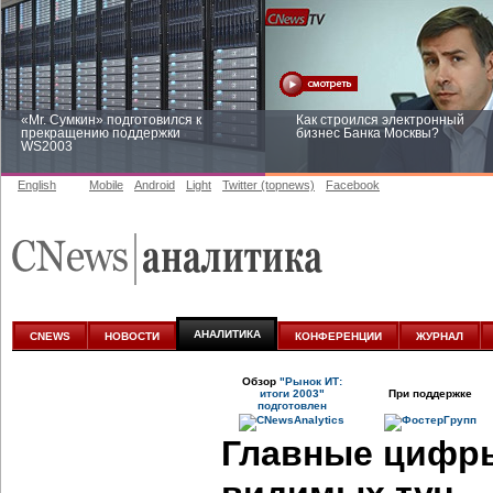
«Mr. Сумкин» подготовился к
Как строился электронный
прекращению поддержки
бизнес Банка Москвы?
WS2003
English
Mobile
Android
Light
Twitter (topnews)
Facebook
Заоблачная оптимизация: как
Рейтинг CNewsInfrastructure 20
Faberlic изменил подход к
приглашаем участвовать
аналитике
АНАЛИТИКА
CNEWS
НОВОСТИ
КОНФЕРЕНЦИИ
ЖУРНАЛ
Обзор
"Рынок ИТ:
итоги 2003"
При поддержке
подготовлен
Главные цифры