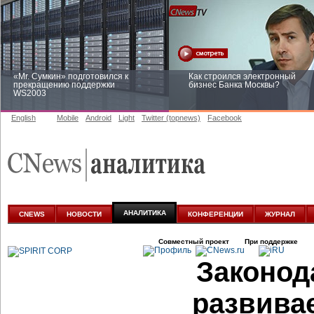
«Mr. Сумкин» подготовился к
Как строился электронный
прекращению поддержки
бизнес Банка Москвы?
WS2003
English
Mobile
Android
Light
Twitter (topnews)
Facebook
Заоблачная оптимизация: как
Рейтинг CNewsInfrastructure 20
Faberlic изменил подход к
приглашаем участвовать
аналитике
АНАЛИТИКА
CNEWS
НОВОСТИ
КОНФЕРЕНЦИИ
ЖУРНАЛ
Совместный проект
При поддержке
Законод
развива