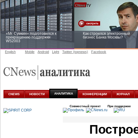
«Mr. Сумкин» подготовился к
Как строился электронный
прекращению поддержки
бизнес Банка Москвы?
WS2003
English
Mobile
Android
Light
Twitter (topnews)
Facebook
Заоблачная оптимизация: как
Рейтинг CNewsInfrastructure 20
Faberlic изменил подход к
приглашаем участвовать
аналитике
АНАЛИТИКА
CNEWS
НОВОСТИ
КОНФЕРЕНЦИИ
ЖУРНАЛ
Совместный проект
При поддержке
Построе