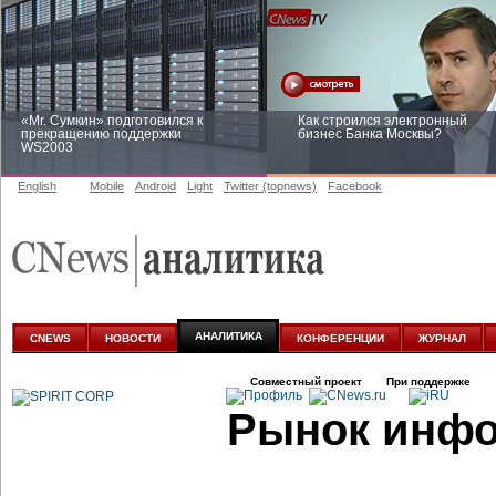
«Mr. Сумкин» подготовился к
Как строился электронный
прекращению поддержки
бизнес Банка Москвы?
WS2003
English
Mobile
Android
Light
Twitter (topnews)
Facebook
Заоблачная оптимизация: как
Рейтинг CNewsInfrastructure 20
Faberlic изменил подход к
приглашаем участвовать
аналитике
АНАЛИТИКА
CNEWS
НОВОСТИ
КОНФЕРЕНЦИИ
ЖУРНАЛ
Совместный проект
При поддержке
Рынок инфо