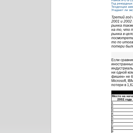
Рынок IPO в С
Год рекордных
Тенденции аме
Угадают ли эк
Третий год 
2001 и 2002
рынка также
на то, что
рынка в цел
посмотреть 
то по итога
потери были
Если сравни
иностранных
индустриальн
ни одной ко
фишек» не бы
Microsoft, I
потери в 1,6
Место на нач
2002 года
1
2
3
4
5
6
7
8
9