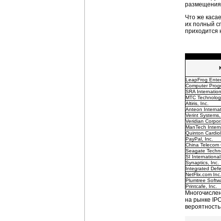
размещения,
Что же каса
их полный сп
приходится 
LeapFrog Enterp
Computer Progr
SRA Internation
MTC Technologi
Altiris, Inc.
Anteon Internat
Verint Systems,
Veridian Corpor
ManTech Intern
Quinton Cardio
PayPal, Inc.
China Telecom 
Seagate Techn
SI International
Synaptics, Inc.
Integrated Def
NetFlix.com Inc
Plumtree Softwa
Printcafe, Inc.
Многочисленн
на рынке IP
вероятность 