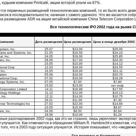
 худшим компании Printcafe, акции которой упали на 87%.
ется первичных размещений технологических компаний, то их было всего дев
исок в последовательности, начиная с самого удачного. Что же касается соб
на размещение ADR на акции китайской компании China Telecom Corporation L
Все технологические IPO 2002 года на рынке 
Компания
Дата размещения
Цена размещения
Цена в конце декабря 2002 
rises, Inc.
25.07
$13,00
$26,00
ams and Systems, Inc.
21.05
$16,50
$24,10
al, Inc.
24.05
$18,00
$25,85
es, Inc.
28.06
$17,00
$24,30
23.05
$10,00
$14,12
ional Corp
12.03
$18,00
$24,55
 Inc.
16.05
$16,00
$21,11
ation
05.06
$16,00
$20,70
ational Corp.
07.02
$16,00
$18,28
logy Systems, Inc.
07.05
$7,00
$7,90
15.02
$13,00
нет инф.
Corporation Limited
14.11
$18,98
$17,55
ology Holdings
11.12
$12,00
$10,13
, Inc.
12.11
$14,00
$10,75
29.01
$11,00
$7,30
ense Technologies Inc
27.02
$22,00
$14,66
.
23.05
$15,00
$9,67
re, Inc.
04.06
$8,50
$2,64
18.06
$10,00
$1,24
ые разочарования 2002 года, как это ни странно, лишь укрепляют экспертов 
O улучшится. Как отмечается в обращении William R. Hambrecht к клиентам, «
того, что в 2003 году ситуация улучшится. История показывает, что «медвежи