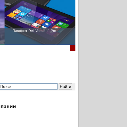
Планшет Dell Venue 11 Pro
Пора выбирать Fujitsu!
мпании