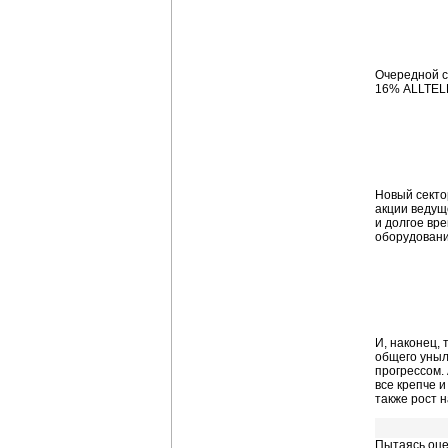
Очередной с
16% ALLTELL
Новый секто
акции ведущ
и долгое вр
оборудовани
И, наконец,
общего уныло
прогрессом.
все крепче 
также рост н
Пытаясь оце