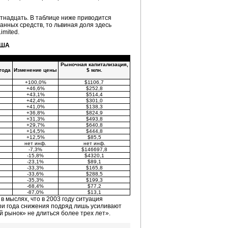
ятнадцать. В таблице ниже приводится
ранных средств, то львиная доля здесь
imited.
США
Рыночная капитализация,
года
Изменение цены
$ млн.
+100,0%
$1106,7
+46,6%
$252,8
+43,1%
$514,4
+42,4%
$301,0
+41,0%
$138,3
+36,8%
$824,9
+31,3%
$493,8
+29,7%
$640,8
+14,5%
$444,8
+12,5%
$85,5
нет инф.
нет инф.
-7,3%
$146697,8
-15,8%
$4320,1
-23,1%
$89,1
-33,3%
$165,8
-33,6%
$288,5
-35,3%
$199,3
-68,4%
$77,2
-87,0%
$13,1
в мыслях, что в 2003 году ситуация
три года снижения подряд лишь усиливают
й рынок» не длиться более трех лет».