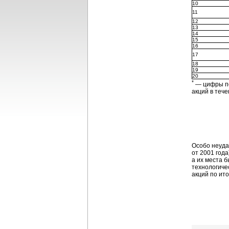
10
11
12
13
14
15
16
17
18
19
20
*
— цифры по 
акций в теч
Особо неудач
от 2001 год
а их места б
технологиче
акций по ит