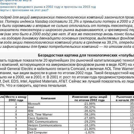
ША практически мертв
 банкротств
риканского фондового рынка в 2002 году и прогнозы на 2003 год
сперты с прогнозами на этот раз?
подряд для акций американских технологических компаний закончился пров
 гг. Потери индекса Nasdaq составили 31,3% и превысили потери в 2000 и 
 были огромными и впервые не сильно отличались от потерь техсектора, 
 показатели техсектора и широкого рынка выравниваются, и чрезмерной 
ом (как это было в 2000 году) уже нет. И все же техсектор вновь понес бол
на годовую динамику двенадцати основных секторов, выделяемых фондом Ru
м года акции технологических компаний упали в среднем на 39,1%, оперед
 зафиксированы для бумаг потребительских компаний — по итогам года он
Безрадостная картина для технологических «голуб
вать годовые показатели 20 крупнейших (по рыночной капитализации) технол
 компаний, котирующиеся на американском фондовом рынке в виде ADR) на на
ой General Electric и кабельного гиганта Comcast, и включая AOL Time Warner
мпании, чьи акции выросли в цене по итогам 2002 года. Такой безрадостной к
ло ни в 2000, ни в 2001 гг. В 2001 гг. рост по итогам года продемонстрировал
BM, Dell, EDS, Intel, Applied Materials, AT&T. Сейчас же лучший показатель из л
2%. Что и говорить, картина печальная.
ало
Место к концу
Изменение цены акций
Рыночная 
Компания
2002 года
по итогам 2002 года
в начале 20
1
Microsoft
-21,96%
35
4
Intel
-50,37%
20
2
IBM
-36,62%
20
9
AOL Time Warner
-59,19%
13
5
Cisco Systems
-27,66%
13
6
SBC Communications
-29,23%
12
3
Verizon Communications
-16,19%
12
8
Oracle
-21,80%
7
7
Dell Computer
-1,62%
7