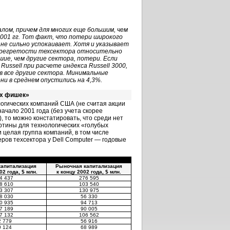
алом, причем для многих еще большим, чем
2001 гг. Тот факт, что потери широкого
не сильно успокаивает. Хотя и указывает
перегретости техсектора относительно
ьшие, чем другие сектора, потери. Если
ssell при расчете индекса Russell 3000,
ив все другие сектора. Минимальные
и в среднем опустились на 4,3%.
ых фишек»
огических компаний США (не считая акции
чало 2001 года (без учета скорее
), то можно констатировать, что среди нет
артины для технологических «голубых
и целая группа компаний, в том числе
идеров техсектора у Dell Computer — годовые
капитализация
Рыночная капитализация
02 года, $ млн.
к концу 2002 года, $ млн.
4 437
276 595
8 610
103 540
3 307
130 975
8 030
56 330
0 935
94 713
7 189
90 005
7 132
106 562
2 779
56 916
0 124
68 989