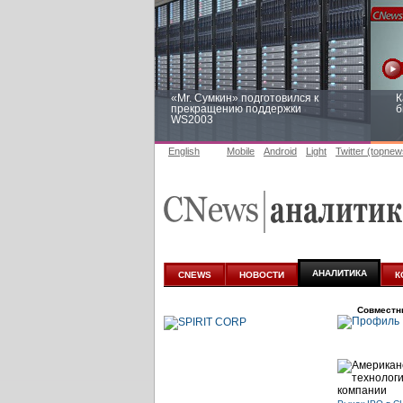
«Mr. Сумкин» подготовился к
К
прекращению поддержки
б
WS2003
English
Mobile
Android
Light
Twitter (topnew
Заоблачная оптимизация: как
Р
Faberlic изменил подход к
п
аналитике
АНАЛИТИКА
CNEWS
НОВОСТИ
К
Совместн