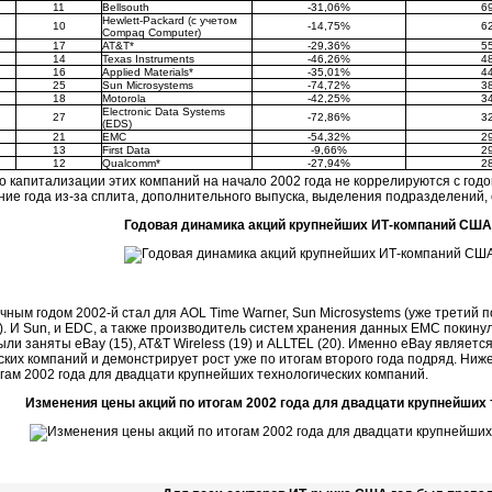
11
Bellsouth
-31,06%
6
Hewlett-Packard (с учетом
10
-14,75%
6
Compaq Computer)
17
AT&T*
-29,36%
5
14
Texas Instruments
-46,26%
4
16
Applied Materials*
-35,01%
4
25
Sun Microsystems
-74,72%
3
18
Motorola
-42,25%
3
Electronic Data Systems
27
-72,86%
3
(EDS)
21
EMC
-54,32%
2
13
First Data
-9,66%
2
12
Qualcomm*
-27,94%
2
капитализации этих компаний на начало 2002 года не коррелируются с годо
ение года из-за сплита, дополнительного выпуска, выделения подразделений,
Годовая динамика акций крупнейших
ИТ-компаний
США 
ным годом 2002-й стал для AOL Time Warner, Sun Microsystems (уже третий под
а). И Sun, и EDC, а также производитель систем хранения данных EMC покину
ыли заняты eBay (15), AT&T Wireless (19) и ALLTEL (20). Именно eBay являет
ских компаний и демонстрирует рост уже по итогам второго года подряд. Ни
огам 2002 года для двадцати крупнейших технологических компаний.
Изменения цены акций по итогам 2002 года для двадцати крупнейших