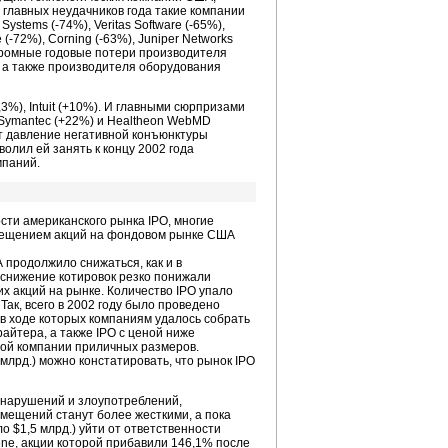
 главных неудачников года такие компании
Systems (-74%), Veritas Software (-65%),
 (-72%), Corning (-63%), Juniper Networks
огромные годовые потери производителя
, а также производителя оборудования
,3%), Intuit (+10%). И главными сюрпризами
и Symantec (+22%) и Healtheon WebMD
ют давление негативной конъюнктуры
олил ей занять к концу 2002 года
мпаний.
сти американского рынка IPO, многие
змещением акций на фондовом рынке США
ША продолжило снижаться, как и в
 снижение котировок резко понижали
х акций на рынке. Количество IPO упало
ак, всего в 2002 году было проведено
в ходе которых компаниям удалось собрать
айтера, а также IPO с ценой ниже
ной компании приличных размеров.
 млрд.) можно констатировать, что рынок IPO
 нарушений и злоупотреблений,
мещений станут более жесткими, а пока
$1,5 млрд.) уйти от ответственности
ne, акции которой прибавили 146,1% после