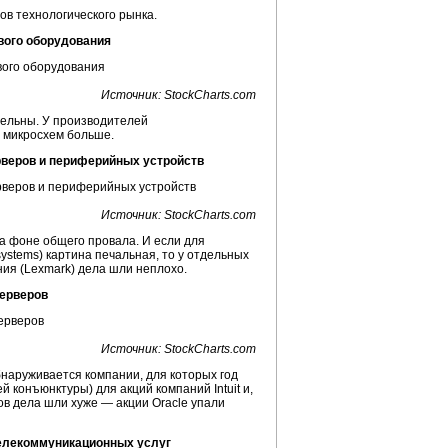
ов технологического рынка.
вого оборудования
Источник: StockCharts.com
тельны. У производителей
й микросхем больше.
рверов и периферийных устройств
Источник: StockCharts.com
 фоне общего провала. И если для
ystems) картина печальная, то у отдельных
ия (Lexmark) дела шли неплохо.
ерверов
Источник: StockCharts.com
наруживается компании, для которых год
 конъюнктуры) для акций компаний Intuit и,
в дела шли хуже — акции Oracle упали
телекоммуникационных услуг