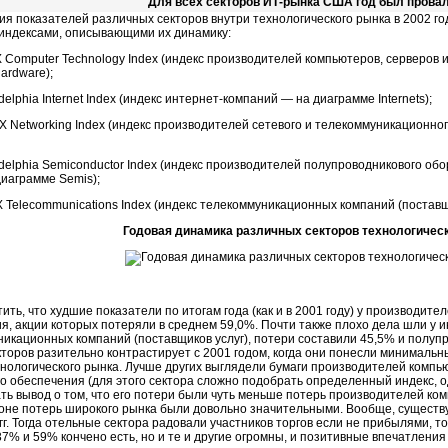
Для всех секторов ИТ-рынка США год был пров
ия показателей различных секторов внутри технологического рынка в 2002 
ндексами, описывающими их динамику:
Computer Technology Index (индекс производителей компьютеров, серверов
ardware);
elphia Internet Index (индекс интернет-компаний — на диаграмме Internets);
Networking Index (индекс производителей сетевого и телекоммуникационно
delphia Semiconductor Index (индекс производителей полупроводникового обор
диаграмме Semis);
Telecommunications Index (индекс телекоммуникационных компаний (поставщи
Годовая динамика различных секторов технологичес
ть, что худшие показатели по итогам года (как и в 2001 году) у производит
я, акции которых потеряли в среднем 59,0%. Почти также плохо дела шли у 
никационных компаний (поставщиков услуг), потери составили 45,5% и полуп
екторов разительно контрастирует с 2001 годом, когда они понесли минимальн
хнологического рынка. Лучше других выглядели бумаги производителей компь
о обеспечения (для этого сектора сложно подобрать определенный индекс, од
ть вывод о том, что его потери были чуть меньше потерь производителей ком
оне потерь широкого рынка были довольно значительными. Вообще, существ
 гг. Тогда отельные сектора радовали участников торгов если не прибылями,
7% и 59% кончено есть, но и те и другие огромны, и позитивные впечатления 