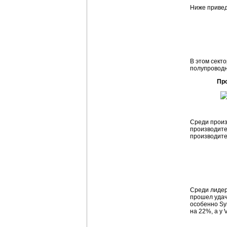
Ниже привед
В этом сект
полупроводн
Про
Среди произ
производите
производите
Среди лидер
прошел удач
особенно Sy
на 22%, а у 