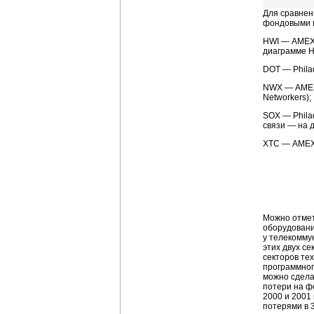
Для сравнен
фондовыми и
HWI — AMEX 
диаграмме H
DOT — Philad
NWX — AMEX 
Networkers);
SOX — Phila
связи — на 
XTC — AMEX 
Можно отмети
оборудовани
у телекомму
этих двух с
секторов те
программног
можно сдела
потери на ф
2000 и 2001
потерями в 3