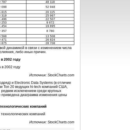
9 787
48 118
2 098
52 948
5 615
20 115
8 319
25 967
4 496
22 507
8 253
9 672
4 454
19 895
2 357
8 780
9 568
13 508
9 471
26 824
8 875
28 708
вой динамикой в связи с изменением числа
 слияния, либо иных причин.
в 2002 году
Источник: StockCharts.com
ряд) и Electronic Data Systems (в отличие
ли Топ 20 ведущих hi-tech компаний США,
ся редким исключением среди крупных
же приведена диаграмма изменения цены
 технологических компаний
Источник: StockCharts.com