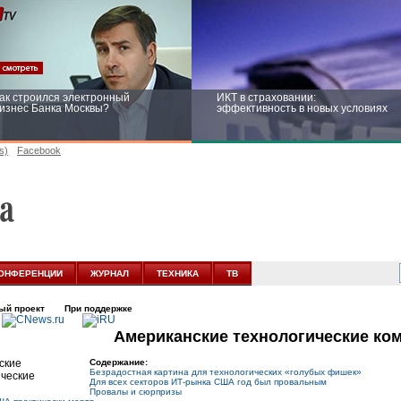
ак строился электронный
ИКТ в страховании:
изнес Банка Москвы?
эффективность в новых условиях
s)
Facebook
ейтинг CNewsInfrastructure 2015:
Информационная безопасность
риглашаем участвовать
бизнеса и госструктур: развитие в
новых условиях
ОНФЕРЕНЦИИ
ЖУРНАЛ
ТЕХНИКА
ТВ
ый проект
При поддержке
Американские технологические ко
Содержание:
Безрадостная картина для технологических «голубых фишек»
Для всех секторов ИТ-рынка США год был провальным
Провалы и сюрпризы