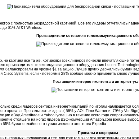
ектор с полностью безрадостной картиной. Все его лидеры отметились паде
 до 61% AT&T Wireless.
Производители сетевого и телекоммуникационного об
р, но картина все та же. Котировки всех лидеров понесли впечатляющие поте
его производителя телекоммуникационного оборудования Lucent Technologies
емя балансировали на уровне $1 за акцию. Лучше других держались бумаги в
я Cisco Systems, если к потерям в 28% вообще можно применить слово лучше
Поставщики интернет-контента и интернет-ус
 только среди лидеров сектора интернет-компаний по итогам наблюдается бо
го провала. Провалы есть и здесь (-59% у AOL Time Warner и -79% у VeriSig
 Акции eBay, Ameritrade и Yahoo! успешно в течение всего года сопротивляли
и крепче стоящего на ногах лидера B2C-коммерции Amazon.com вообще вырос
а 65% бумаг онлайнового туристического агентства Expedia.
Провалы и сюрпризы
нить главных неудачников и тех, для кого год выдался позитивным, среди ве