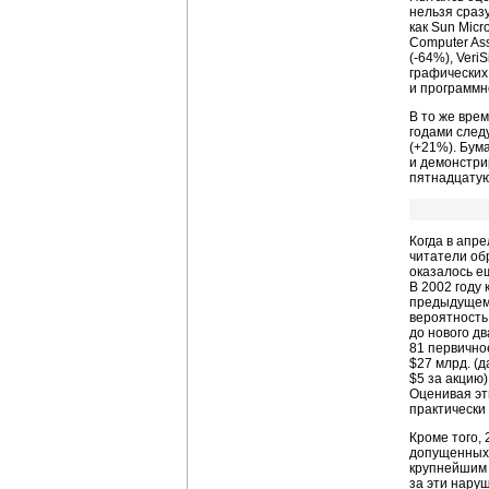
нельзя сраз
как Sun Micr
Computer Ass
(-64%), Ver
графических
и программн
В то же врем
годами след
(+21%). Бум
и демонстри
пятнадцатую
Когда в апр
читатели об
оказалось е
В 2002 году 
предыдущем 
вероятность
до нового д
81 первично
$27 млрд. (
$5 за акцию
Оценивая эти
практически
Кроме того,
допущенных 
крупнейшим 
за эти нару