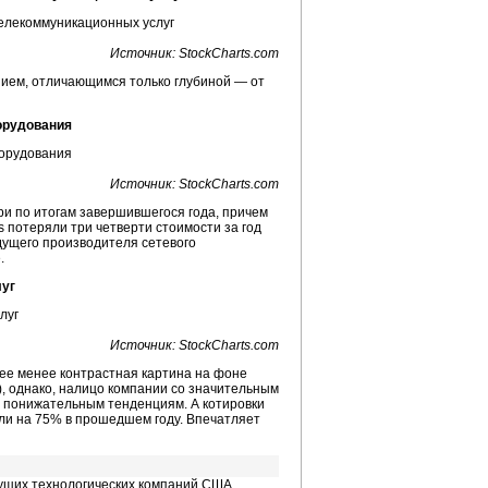
Источник: StockCharts.com
нием, отличающимся только глубиной — от
орудования
Источник: StockCharts.com
ри по итогам завершившегося года, причем
 потеряли три четверти стоимости за год
едущего производителя сетевого
.
луг
Источник: StockCharts.com
лее менее контрастная картина на фоне
n), однако, налицо компании со значительным
сь понижательным тенденциям. А котировки
ли на 75% в прошедшем году. Впечатляет
дущих технологических компаний США,