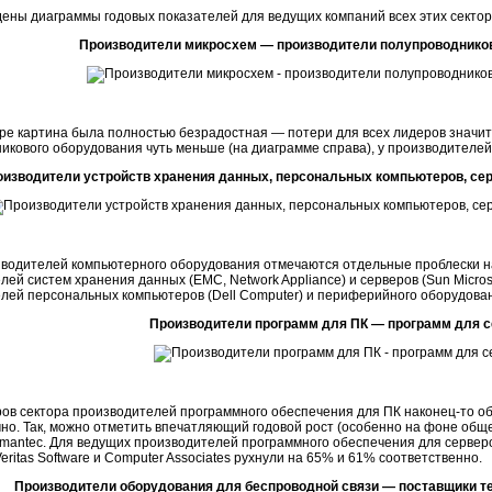
ены диаграммы годовых показателей для ведущих компаний всех этих сектор
Производители микросхем — производители полупроводнико
оре картина была полностью безрадостная — потери для всех лидеров значи
икового оборудования чуть меньше (на диаграмме справа), у производителе
изводители устройств хранения данных, персональных компьютеров, се
водителей компьютерного оборудования отмечаются отдельные проблески на
лей систем хранения данных (EMC, Network Appliance) и серверов (Sun Micros
лей персональных компьютеров (Dell Computer) и периферийного оборудован
Производители программ для ПК — программ для с
ов сектора производителей программного обеспечения для ПК наконец-то об
но. Так, можно отметить впечатляющий годовой рост (особенно на фоне общей
mantec. Для ведущих производителей программного обеспечения для серверо
Veritas Software и Computer Associates рухнули на 65% и 61% соответственно.
Производители оборудования для беспроводной связи — поставщики 