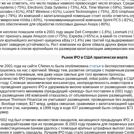
у же не отметить, что число первых намного превосходит число вторых. Среди
osystems (-75%), Electronic Data Systems (-73%), AOL Time Warner (-59%), Siebel 
ociates (-61%), AT&T Wireless (-61%), Lucent Technologies (-75%), JDS Uniphase
iSign (-79%). Из компаний с капитализацией поменьше стоит особо отметить 
 микросхем nVidia (-83%), телекоммуникационной компании Sprint PCS (-82%)
ого обеспечения для обработки голосовых данных Avaya (-80%).
я неплохо показали себя в 2001 году акции Dell Computer (-1,6%), Lexmark (+2
ует признать акции Amazon.com (+75%), Expedia (+65%) и, в какой-то степен
аги крупнейшего интернет-аукциона eBay (+1,4%) уже третий год выдержива
руют завидную устойчивость. Рост компании на фоне обвала других фирм позв
 позицию в списке крупнейших по размерам капитализации американских ко
Рынок IPO в США практически мертв
еле 2001 года на сайте CNews.ru была опубликована
статья
о бесперспективно
рушились на нас с критикой. Между тем, развитие ситуации с первичным ра
ще более плачевным, чем даже наши смелые для того времени прогнозы.
количество IPO (первичных публичных размещений, initial public offering) в С
году. Сложная экономическая конъюнктура, неопределенность инвесторов и
 проведения удачного IPO и удерживали многие компании от размещения свои
вадцатилетнего минимума (предыдущий «рекорд» был поставлен в 2001 году). Т
е размещение (48 компаний отказались от объявленных ранее размещений), 
данные Thomson Financial не учитывают размещения, проведенные без андерр
). Вообще говоря, $27 млрд. цифра смешная, сравнимая с капитализацией од
 итоги (так, например, в 1999 году в ходе 437 размещений было собрано $73
 умер.
 2002 год был отмечен множеством скандалов, касающихся предыдущих IPO, и
андеррайтерами при их проведении. В 2003 году правила для первичных раз
инвестиционным банкам удалось с помощью крупных штрафных выплат (около 
шения и замять скандалы. Лучшим IPO года стало размещение компании Cente